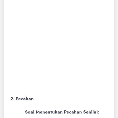
Hitung perkalian: 15 x 8 =
120
Gantikan perkalian dalam
soal: 250 + 120 – 75
Hitung penjumlahan: 250 +
120 = 370
Hitung pengurangan: 370 –
75 = 295
Jadi, hasil dari 250 + (15 x 8)
– 75 adalah
295
.
2. Pecahan
Soal Menentukan Pecahan Senilai: