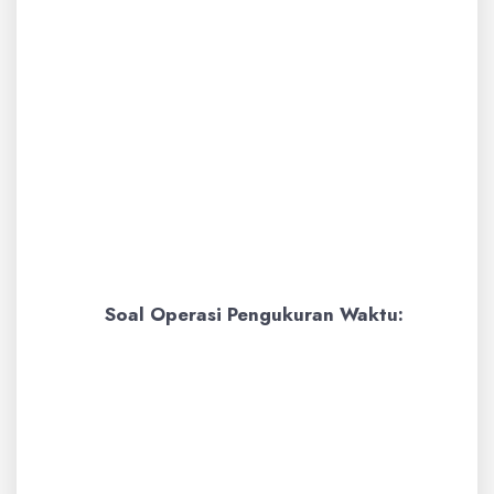
Dari kilometer ke meter
turun 3 tangga (km ke hm,
hm ke dam, dam ke m).
Jadi, 3 km = 3 x 10 x 10 x 10
meter = 3 x 1.000 meter =
3.000 meter.
Jadi, 3 kilometer sama
dengan
3.000 meter
.
Soal Operasi Pengukuran Waktu:
Contoh:
Ibu membeli buah pada
pukul 08.30 pagi dan selesai
berbelanja pada pukul 09.15 pagi.
Berapa lama ibu berbelanja?