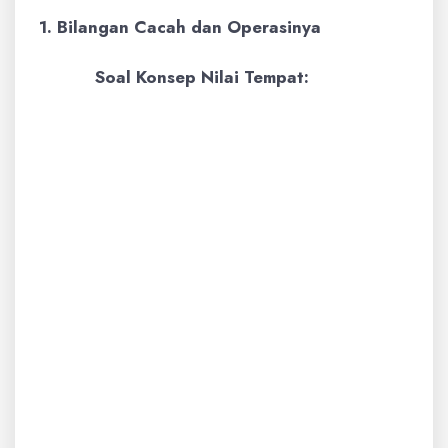
1. Bilangan Cacah dan Operasinya
Soal Konsep Nilai Tempat:
Contoh:
Tentukan nilai tempat
dari angka 7 pada bilangan 3.785.
Pembahasan:
Bilangan 3.785
terdiri dari:
3 adalah ribuan (3 x 1.000 =
3.000)
7 adalah ratusan (7 x 100 =
700)
8 adalah puluhan (8 x 10 =
80)