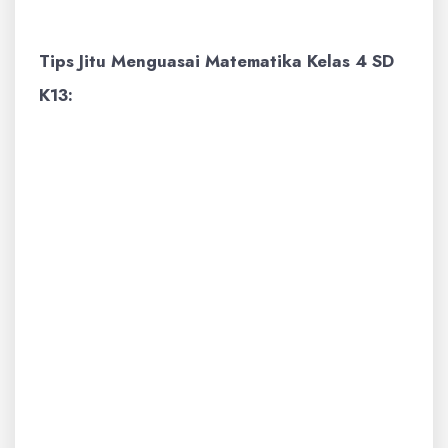
siswa
.
Tips Jitu Menguasai Matematika Kelas 4 SD
K13:
Pahami Konsep Dasar:
Pastikan siswa
benar-benar memahami arti dari setiap
konsep sebelum beralih ke perhitungan.
Gunakan benda-benda konkret jika perlu.
Latihan Rutin:
Konsistensi adalah kunci.
Latihan soal secara teratur akan
membantu siswa menginternalisasi materi
dan meningkatkan kecepatan serta
ketepatan dalam menjawab.