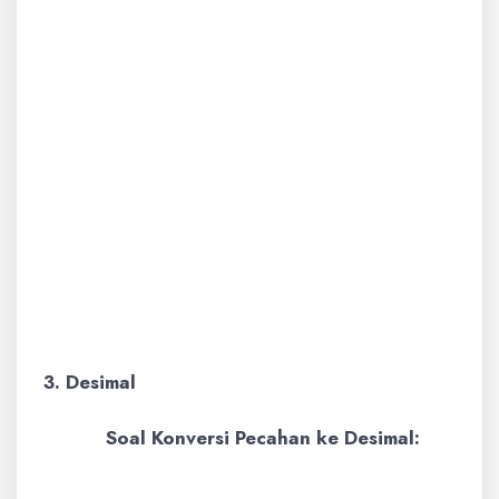
berpenyebut 4: (1 x 2) / (2 x
2) = 2/4
Pecahan 1/4 sudah
berpenyebut 4.
Jumlahkan pembilangnya:
2/4 + 1/4 = (2 + 1) / 4 =
3/4
Jadi, hasil dari 1/4 + 1/2
adalah
3/4
.
3. Desimal
Soal Konversi Pecahan ke Desimal:
Contoh:
Ubah pecahan 3/4