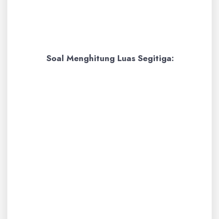
K = 30 cm
Jadi, keliling persegi panjang
tersebut adalah
30 cm
.
Soal Menghitung Luas Segitiga:
Contoh:
Sebuah segitiga memiliki
alas 8 cm dan tinggi 6 cm.
Berapakah luasnya?
Pembahasan:
Rumus luas segitiga
adalah L = 1/2 x alas x tinggi.
L = 1/2 x 8 cm x 6 cm
L = 4 cm x 6 cm
L = 24 cm²