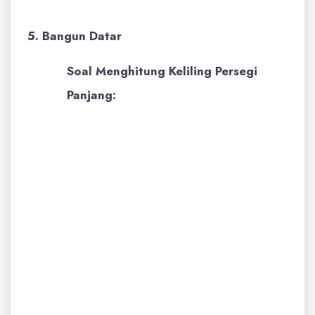
5. Bangun Datar
Soal Menghitung Keliling Persegi
Panjang:
Contoh:
Sebuah persegi panjang
memiliki panjang 10 cm dan lebar
5 cm. Berapakah kelilingnya?
Pembahasan:
Rumus keliling
persegi panjang adalah K = 2 x
(panjang + lebar).
K = 2 x (10 cm + 5 cm)
K = 2 x 15 cm