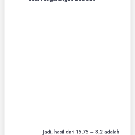
Contoh:
Hitunglah hasil dari 15,75
– 8,2.
Pembahasan:
Saat mengurangi
desimal, pastikan koma sejajar.
Tambahkan angka 0 di belakang
angka yang lebih sedikit digitnya
agar sejajar.
  15,75

-  8,20

-------

   7,55
Jadi, hasil dari 15,75 – 8,2 adalah