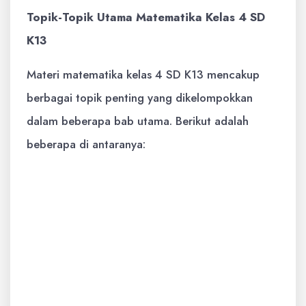
Topik-Topik Utama Matematika Kelas 4 SD
K13
Materi matematika kelas 4 SD K13 mencakup
berbagai topik penting yang dikelompokkan
dalam beberapa bab utama. Berikut adalah
beberapa di antaranya:
Bilangan Cacah dan Operasinya:
Meliputi pemahaman nilai tempat,
penjumlahan, pengurangan, perkalian,
dan pembagian bilangan cacah hingga
ribuan, serta sifat-sifat operasi hitung.
Pecahan:
Pengenalan pecahan biasa,