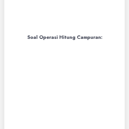
5 adalah satuan (5 x 1 = 5)
Jadi, nilai tempat angka 7
adalah
ratusan
.
Soal Operasi Hitung Campuran:
Contoh:
Hitunglah hasil dari 250
+ (15 x 8) – 75.
Pembahasan:
Dalam operasi
hitung campuran, kita perlu
mengikuti urutan operasi
(dahulukan perkalian dan
pembagian, lalu penjumlahan dan
pengurangan).