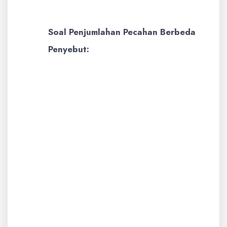
2/6
dan
3/9
.
Soal Penjumlahan Pecahan Berbeda
Penyebut:
Contoh:
Hitunglah hasil dari 1/2 +
1/4.
Pembahasan:
Untuk menjumlahkan
pecahan dengan penyebut
berbeda, kita perlu menyamakan
penyebutnya terlebih dahulu.
Kelipatan persekutuan terkecil
(KPK) dari 2 dan 4 adalah 4.
Ubah 1/2 menjadi pecahan