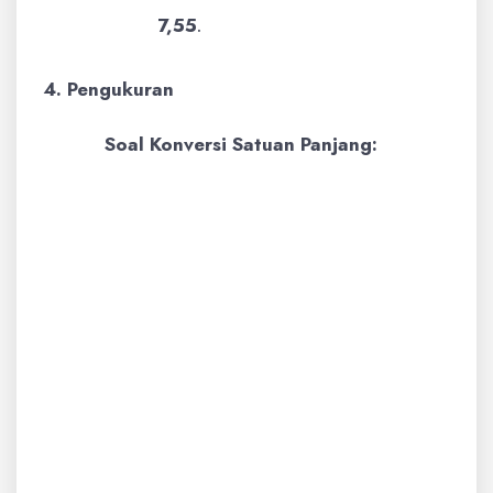
7,55
.
4. Pengukuran
Soal Konversi Satuan Panjang:
Contoh:
3 kilometer sama dengan
berapa meter?
Pembahasan:
Kita perlu
mengingat tangga satuan panjang:
km -> hm -> dam -> m -> dm ->
cm -> mm. Setiap turun satu
tangga dikali 10, setiap naik satu
tangga dibagi 10.