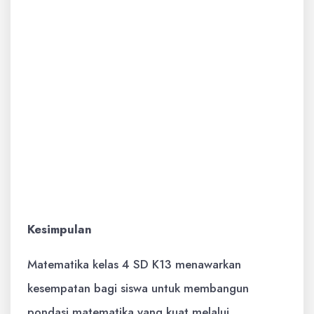
Terkadang, ada lebih dari satu cara untuk
menyelesaikan sebuah soal. Eksplorasi
metode yang berbeda dapat
memperkaya pemahaman.
Istirahat yang Cukup:
Otak yang lelah
sulit untuk berkonsentrasi. Pastikan siswa
mendapatkan istirahat yang cukup agar
proses belajar lebih efektif.
Kesimpulan
Matematika kelas 4 SD K13 menawarkan
kesempatan bagi siswa untuk membangun
pondasi matematika yang kuat melalui