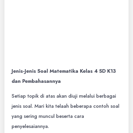
panjang, segitiga, dan lingkaran.
Menghitung keliling dan luas bangun
datar sederhana.
Statistika Sederhana:
Mengumpulkan,
membaca, dan menyajikan data dalam
bentuk tabel dan diagram batang.
Jenis-Jenis Soal Matematika Kelas 4 SD K13
dan Pembahasannya
Setiap topik di atas akan diuji melalui berbagai
jenis soal. Mari kita telaah beberapa contoh soal
yang sering muncul beserta cara
penyelesaiannya.