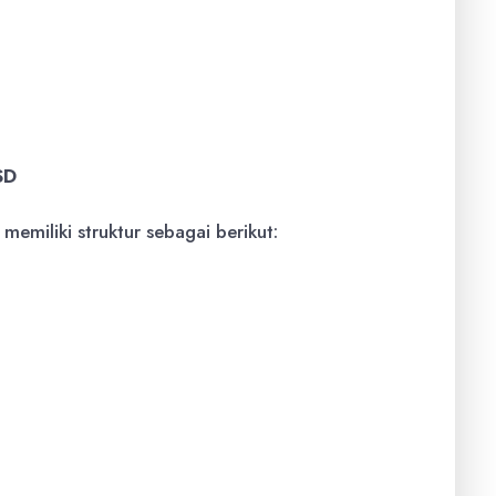
Indikator ini menjelaskan apa yang diharapkan dapat
ari suatu materi.
SD
memiliki struktur sebagai berikut:
n/Kelas/Semester/Alokasi Waktu:
Informasi dasar
ensi Dasar (KD) / Capaian Pembelajaran (CP):
IPK):
Pernyataan yang lebih rinci mengenai apa