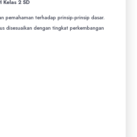
H Kelas 2 SD
kan pemahaman terhadap prinsip-prinsip dasar.
harus disesuaikan dengan tingkat perkembangan
 Silabus:
Ini adalah prinsip terpenting. Kisi-kisi
Standar Kompetensi (SK), Kompetensi Dasar (KD),
 tertuang dalam kurikulum yang berlaku. Materi
ajarkan dan sesuai dengan target pembelajaran.
penting dalam periode pembelajaran harus terwakili
i yang diajarkan dalam durasi yang lama hanya
ementara materi singkat justru mendominasi.
oal UH sebaiknya mencakup berbagai tingkat
dang, hingga sulit. Ini memungkinkan guru untuk