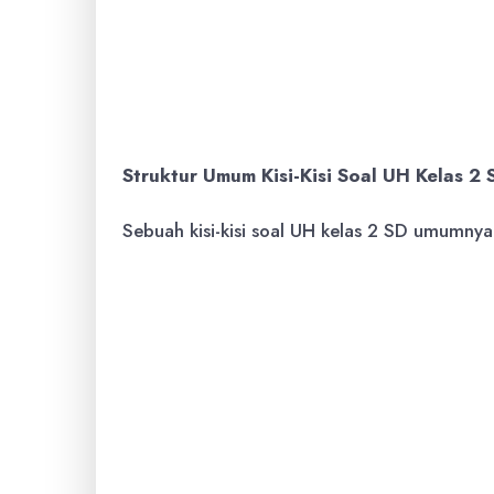
indikator pencapaian yang spesifik. 
dilakukan oleh siswa setelah mempelaj
Struktur Umum Kisi-Kisi Soal UH Kelas 2 
Sebuah kisi-kisi soal UH kelas 2 SD umumnya 
Identitas Sekolah/Mata Pelajara
yang perlu dicantumkan.
Standar Kompetensi (SK) / Kompet
Merujuk pada acuan kurikulum.
Indikator Pencapaian Kompetensi (
yang diharapkan dari siswa.