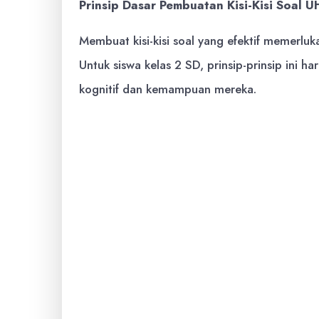
Prinsip Dasar Pembuatan Kisi-Kisi Soal U
Membuat kisi-kisi soal yang efektif memerlu
Untuk siswa kelas 2 SD, prinsip-prinsip ini 
kognitif dan kemampuan mereka.
Keselarasan dengan Kurikulum dan
harus secara langsung merujuk pada 
atau Capaian Pembelajaran (CP) yang
yang diujikan haruslah yang telah di
Keterwakilan Materi:
Setiap topik 
dalam kisi-kisi. Jangan sampai mater
memiliki porsi sedikit dalam ujian, s
Keseimbangan Tingkat Kesulitan:
S
kesulitan, mulai dari yang mudah, se