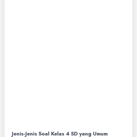
Dapat Dicetak:
Meskipun dalam format
digital, PDF dapat dengan mudah
dicetak. Ini memberikan fleksibilitas bagi
siswa yang lebih suka mengerjakan soal
secara manual menggunakan pensil dan
kertas.
Fitur Interaktif (Opsional):
Beberapa
file PDF juga dapat dilengkapi dengan
fitur interaktif, seperti kolom isian yang
dapat diketik langsung oleh siswa,
meskipun untuk kelas 4 SD, format cetak
atau isian manual lebih umum digunakan.
Jenis-Jenis Soal Kelas 4 SD yang Umum