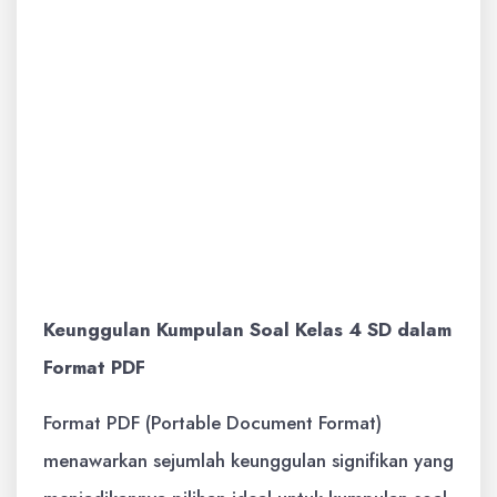
area-area di mana siswa mengalami
kesulitan, sehingga dapat memberikan
bimbingan yang lebih terfokus.
Mempersiapkan Diri untuk Penilaian:
Soal-soal latihan seringkali dibuat
menyerupai format penilaian resmi,
sehingga siswa tidak akan merasa asing
ketika menghadapi ujian sebenarnya.
Keunggulan Kumpulan Soal Kelas 4 SD dalam
Format PDF
Format PDF (Portable Document Format)
menawarkan sejumlah keunggulan signifikan yang