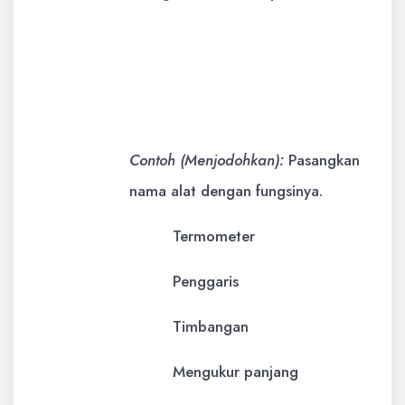
Contoh (Isian Singkat):
Bagian
tumbuhan yang berfungsi
menyerap air dan nutrisi dari tanah
adalah _______.
Contoh (Menjodohkan):
Pasangkan
nama alat dengan fungsinya.
Termometer
Penggaris
Timbangan
Mengukur panjang