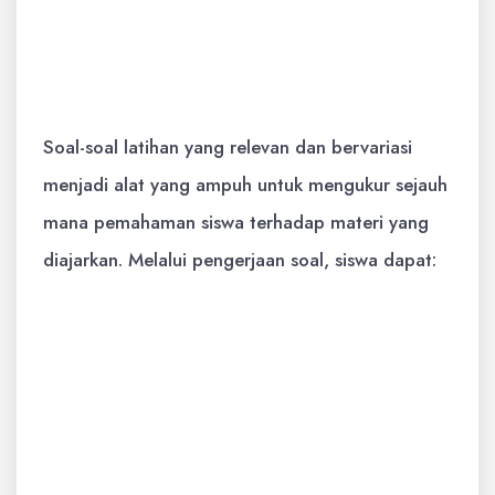
Pendidikan Kewarganegaraan (PKn):
Memahami norma, aturan, hak dan
kewajiban, serta nilai-nilai Pancasila.
Soal-soal latihan yang relevan dan bervariasi
menjadi alat yang ampuh untuk mengukur sejauh
mana pemahaman siswa terhadap materi yang
diajarkan. Melalui pengerjaan soal, siswa dapat:
Menguji Pemahaman:
Soal latihan
membantu siswa mengetahui materi
mana yang sudah dikuasai dan mana
yang masih perlu diperkuat.
Meningkatkan Keterampilan:
Dengan