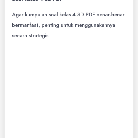
Agar kumpulan soal kelas 4 SD PDF benar-benar
bermanfaat, penting untuk menggunakannya
secara strategis:
Fokus pada Konsep:
Jangan hanya
terpaku pada menghafal jawaban.
Usahakan untuk memahami konsep di
balik setiap soal. Jika ada soal yang sulit,
diskusikan dengan guru atau orang tua.
Variasi Soal:
Gunakan kumpulan soal
yang mencakup berbagai jenis soal dari
berbagai mata pelajaran. Ini akan
memberikan gambaran yang lebih luas