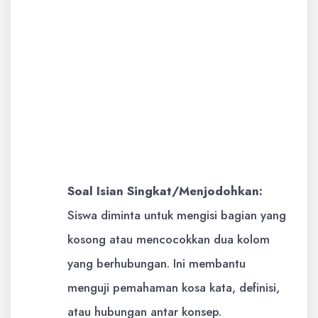
Contoh:
Jika 1 meter sama dengan
100 centimeter, maka 5 meter
sama dengan… cm.
a. 50
b. 500
c. 5000
d. 50000
Soal Isian Singkat/Menjodohkan:
Siswa diminta untuk mengisi bagian yang
kosong atau mencocokkan dua kolom
yang berhubungan. Ini membantu
menguji pemahaman kosa kata, definisi,
atau hubungan antar konsep.