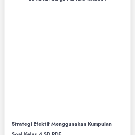
Contoh:
Baca paragraf berikut, lalu
jawab pertanyaan: "Sungai yang
kotor dapat menyebabkan
berbagai penyakit. Sampah yang
dibuang ke sungai menghalangi
aliran air dan menjadi sarang
nyamuk. Oleh karena itu, kita harus
menjaga kebersihan sungai."
Mengapa sungai yang kotor dapat
menyebabkan penyakit?
Strategi Efektif Menggunakan Kumpulan
Soal Kelas 4 SD PDF