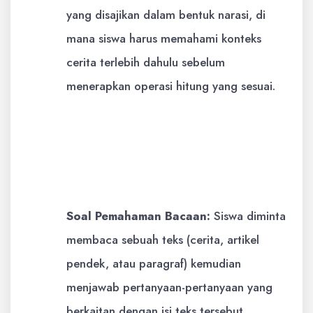
yang disajikan dalam bentuk narasi, di
mana siswa harus memahami konteks
cerita terlebih dahulu sebelum
menerapkan operasi hitung yang sesuai.
Contoh:
Ibu membeli 2 kg gula.
Setiap kilogramnya berisi 5
kantong kecil. Berapa jumlah
kantong kecil gula yang dibeli Ibu?
Soal Pemahaman Bacaan:
Siswa diminta
membaca sebuah teks (cerita, artikel
pendek, atau paragraf) kemudian
menjawab pertanyaan-pertanyaan yang
berkaitan dengan isi teks tersebut.