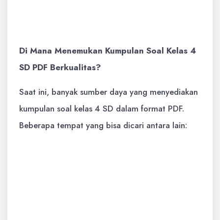
akan membantu siswa berlatih
manajemen waktu.
Di Mana Menemukan Kumpulan Soal Kelas 4
SD PDF Berkualitas?
Saat ini, banyak sumber daya yang menyediakan
kumpulan soal kelas 4 SD dalam format PDF.
Beberapa tempat yang bisa dicari antara lain:
Situs Web Kementerian Pendidikan
dan Kebudayaan (Kemendikbud) atau
Platform Merdeka Mengajar (PMM):
Seringkali menyediakan sumber belajar
dan contoh soal yang relevan dengan