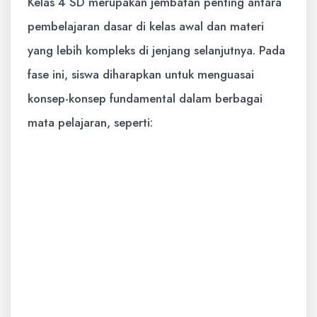
Kelas 4 SD merupakan jembatan penting antara
pembelajaran dasar di kelas awal dan materi
yang lebih kompleks di jenjang selanjutnya. Pada
fase ini, siswa diharapkan untuk menguasai
konsep-konsep fundamental dalam berbagai
mata pelajaran, seperti:
Matematika:
Operasi hitung dasar
(penjumlahan, pengurangan, perkalian,
pembagian) yang lebih kompleks,
pecahan, pengukuran (panjang, berat,
waktu, suhu), bangun datar, dan
pengenalan bangun ruang.
Bahasa Indonesia:
Membaca lancar,