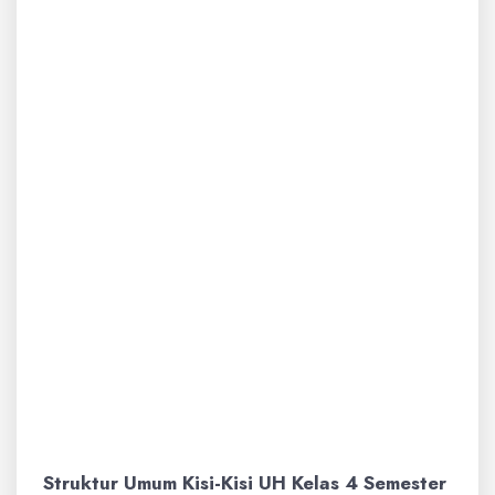
Strategi Belajar yang Efektif:
Membantu siswa mengembangkan
strategi belajar yang tepat sesuai dengan
jenis soal yang akan dihadapi.
Mengurangi Kecemasan:
Dengan
mengetahui apa yang akan diujikan, siswa
merasa lebih siap dan mengurangi rasa
cemas serta ketidakpastian.
Transparansi Hasil Belajar:
Memberikan gambaran yang jelas kepada
orang tua mengenai apa saja yang telah
dipelajari dan dikuasai oleh anak mereka.
Struktur Umum Kisi-Kisi UH Kelas 4 Semester