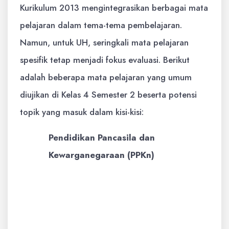
Kurikulum 2013 mengintegrasikan berbagai mata
pelajaran dalam tema-tema pembelajaran.
Namun, untuk UH, seringkali mata pelajaran
spesifik tetap menjadi fokus evaluasi. Berikut
adalah beberapa mata pelajaran yang umum
diujikan di Kelas 4 Semester 2 beserta potensi
topik yang masuk dalam kisi-kisi:
Pendidikan Pancasila dan
Kewarganegaraan (PPKn)
Materi Pokok:
Keberagaman
Suku, Agama, Ras, dan Golongan
dalam Bhinneka Tunggal Ika; Sikap