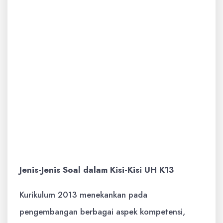
dasar tari, pola lantai sederhana);
Prakarya (Membuat kerajinan
sederhana).
Potensi IPK/KD:
Siswa dapat
mengidentifikasi notasi musik
sederhana, menyebutkan alat
musik tradisional, menjelaskan
teknik membuat patung, menirukan
gerakan tari sederhana.
Jenis-Jenis Soal dalam Kisi-Kisi UH K13
Kurikulum 2013 menekankan pada
pengembangan berbagai aspek kompetensi,