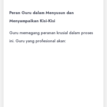
Peran Guru dalam Menyusun dan
Menyampaikan Kisi-Kisi
Guru memegang peranan krusial dalam proses
ini. Guru yang profesional akan:
Menyusun Kisi-Kisi yang Berkualitas:
Mengacu pada standar kurikulum,
merumuskan IPK/KD yang jelas, dan
menetapkan tingkat kesulitan serta jenis
soal yang bervariasi dan sesuai.
Menyampaikan Kisi-Kisi kepada
Siswa:
Idealnya, guru memberikan kisi-