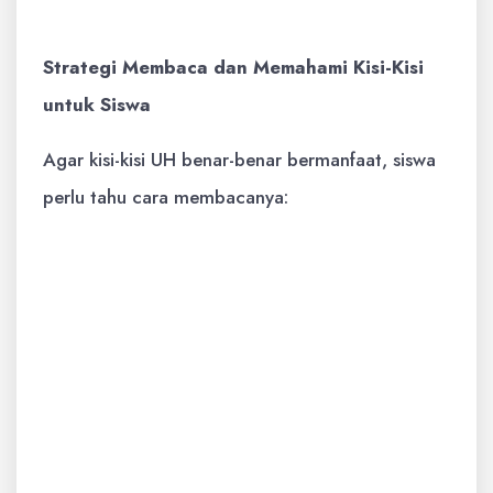
fotosintesis." (Benar/Salah)
Strategi Membaca dan Memahami Kisi-Kisi
untuk Siswa
Agar kisi-kisi UH benar-benar bermanfaat, siswa
perlu tahu cara membacanya:
Perhatikan Judul dan Identitas:
Pastikan Anda tahu mata pelajaran, kelas,
semester, dan jumlah soal yang akan
dihadapi. Ini memberi gambaran umum
tentang cakupan UH.
Fokus pada Materi Pokok:
Ini adalah
inti dari apa yang akan diujikan.