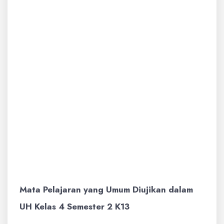
ingin dicapai.
Materi Pokok:
Topik utama dari KD/IPK
tersebut.
Tingkat Kesulitan:
(Misalnya: Mudah,
Sedang, Sulit). Ini membantu dalam
mengukur variasi kemampuan siswa.
Jenis Soal:
(Misalnya: Pilihan Ganda,
Isian Singkat, Uraian/Esai, Menjodohkan,
Benar/Salah).
Nomor Soal:
Urutan soal dalam ulangan.
Mata Pelajaran yang Umum Diujikan dalam
UH Kelas 4 Semester 2 K13