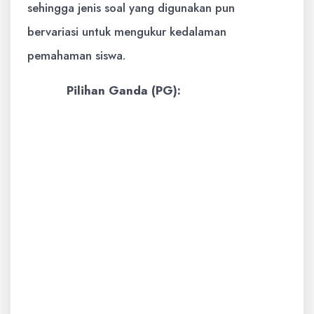
sehingga jenis soal yang digunakan pun
bervariasi untuk mengukur kedalaman
pemahaman siswa.
Pilihan Ganda (PG):
Ciri Khas:
Memiliki satu jawaban
benar dari beberapa pilihan.
Fungsi:
Mengukur kemampuan
siswa dalam mengenali konsep,
fakta, dan prinsip. Cocok untuk
menguji pengetahuan faktual dan
pemahaman dasar.
Contoh Pertanyaan:
"Salah satu