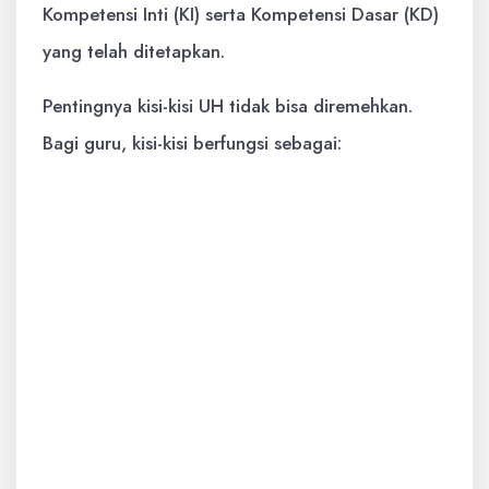
Kompetensi Inti (KI) serta Kompetensi Dasar (KD)
yang telah ditetapkan.
Pentingnya kisi-kisi UH tidak bisa diremehkan.
Bagi guru, kisi-kisi berfungsi sebagai:
Panduan Penyusunan Soal:
Memastikan
bahwa soal yang dibuat mencakup
seluruh materi yang relevan dan sesuai
dengan tujuan pembelajaran.
Alat Kontrol Kualitas:
Menjamin bahwa
soal memiliki cakupan yang proporsional
dan tingkat kesulitan yang memadai.
Dasar Penilaian yang Adil:
Memberikan