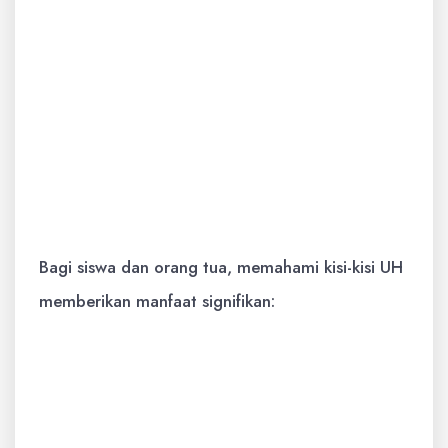
acuan yang jelas bagi guru dalam menilai
jawaban siswa, sehingga penilaian
menjadi objektif dan transparan.
Dasar Umpan Balik:
Membantu guru
mengidentifikasi area mana yang perlu
diperkuat dalam pembelajaran
selanjutnya.
Bagi siswa dan orang tua, memahami kisi-kisi UH
memberikan manfaat signifikan:
Fokus Pembelajaran:
Siswa dapat
memfokuskan waktu dan tenaga belajar
pada materi-materi yang akan diujikan.