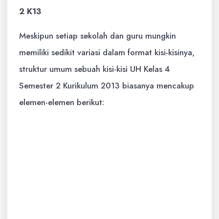
2 K13
Meskipun setiap sekolah dan guru mungkin
memiliki sedikit variasi dalam format kisi-kisinya,
struktur umum sebuah kisi-kisi UH Kelas 4
Semester 2 Kurikulum 2013 biasanya mencakup
elemen-elemen berikut:
Identitas:
Nama Sekolah, Mata
Pelajaran, Kelas/Semester, Alokasi
Waktu, Bentuk Soal, dan Jumlah Soal.
Kompetensi Dasar (KD) / Indikator
Pencapaian Kompetensi (IPK):
Merujuk
pada tujuan pembelajaran spesifik yang