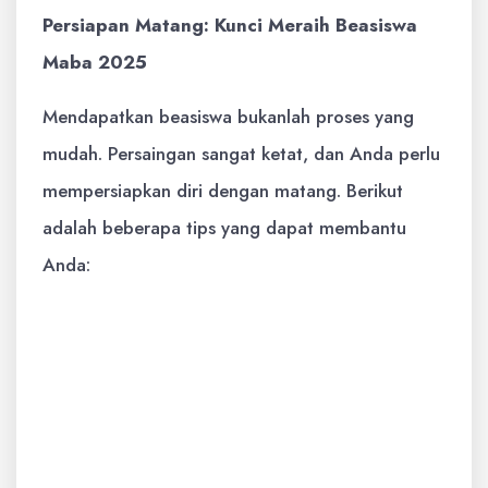
Persiapan Matang: Kunci Meraih Beasiswa
Maba 2025
Mendapatkan beasiswa bukanlah proses yang
mudah. Persaingan sangat ketat, dan Anda perlu
mempersiapkan diri dengan matang. Berikut
adalah beberapa tips yang dapat membantu
Anda:
Riset Mendalam:
Cari informasi
sebanyak mungkin tentang berbagai
program beasiswa yang tersedia.
Perhatikan persyaratan, cakupan, dan
tenggat waktu pendaftaran.