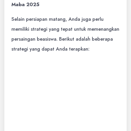
Maba 2025
Selain persiapan matang, Anda juga perlu
memiliki strategi yang tepat untuk memenangkan
persaingan beasiswa. Berikut adalah beberapa
strategi yang dapat Anda terapkan:
Fokus pada Beasiswa yang Sesuai:
Jangan melamar semua beasiswa yang
ada. Fokuslah pada beasiswa yang sesuai
dengan minat, bakat, dan kualifikasi
Anda.
Tonjolkan Keunggulan Anda:
Identifikasi keunggulan Anda dan