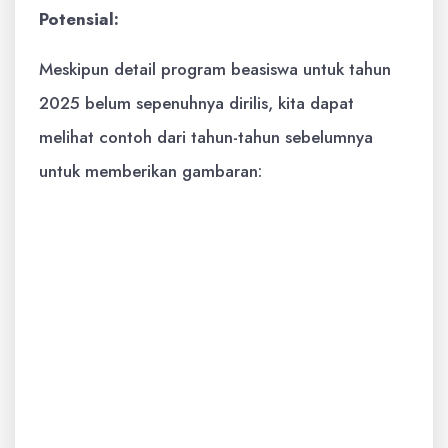
Potensial:
Meskipun detail program beasiswa untuk tahun
2025 belum sepenuhnya dirilis, kita dapat
melihat contoh dari tahun-tahun sebelumnya
untuk memberikan gambaran:
KIP Kuliah:
Program beasiswa dari
pemerintah Indonesia yang memberikan
bantuan biaya kuliah dan biaya hidup
bagi mahasiswa dari keluarga kurang
mampu.
Beasiswa Unggulan:
Program beasiswa
dari Kementerian Pendidikan,