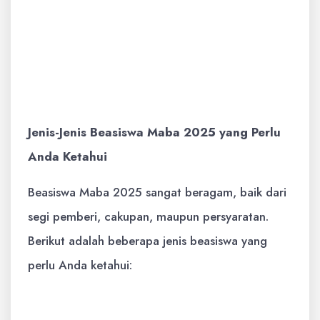
kepemimpinan, pengembangan diri, dan
kegiatan sosial. Ini akan membantu Anda
menjadi individu yang lebih berkualitas
dan siap menghadapi tantangan global.
Jenis-Jenis Beasiswa Maba 2025 yang Perlu
Anda Ketahui
Beasiswa Maba 2025 sangat beragam, baik dari
segi pemberi, cakupan, maupun persyaratan.
Berikut adalah beberapa jenis beasiswa yang
perlu Anda ketahui:
Beasiswa Pemerintah:
Beasiswa yang