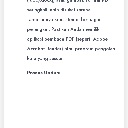
(.doc/.docx), atau gambar. Format PDF
seringkali lebih disukai karena
tampilannya konsisten di berbagai
perangkat. Pastikan Anda memiliki
aplikasi pembaca PDF (seperti Adobe
Acrobat Reader) atau program pengolah
kata yang sesuai.
Proses Unduh:
Klik pada tautan unduh yang
disediakan.
Tergantung pengaturan browser
Anda, file mungkin akan langsung
terunduh ke folder unduhan Anda,