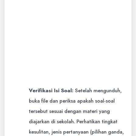
atau Anda akan diminta untuk
memilih lokasi penyimpanan.
Jika situs web meminta Anda untuk
mendaftar atau berlangganan,
pertimbangkan kembali apakah itu
sesuai dengan kebutuhan Anda,
terutama jika Anda mencari
sumber gratis.
Verifikasi Isi Soal:
Setelah mengunduh,
buka file dan periksa apakah soal-soal
tersebut sesuai dengan materi yang
diajarkan di sekolah. Perhatikan tingkat
kesulitan, jenis pertanyaan (pilihan ganda,