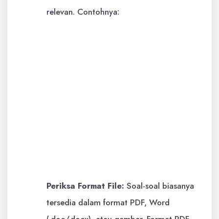
relevan. Contohnya:
"unduh soal PTS Bahasa Inggris
kelas 3 SD"
"soal Bahasa Inggris kelas 3
semester 1 PTS"
"latihan soal Bahasa Inggris kelas 3
kurikulum merdeka PTS"
"download mid-term exam English
grade 3" (jika mencari dalam
Bahasa Inggris)
Periksa Format File:
Soal-soal biasanya
tersedia dalam format PDF, Word