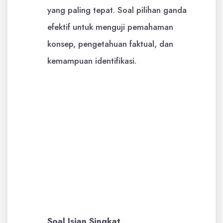
yang paling tepat. Soal pilihan ganda
efektif untuk menguji pemahaman
konsep, pengetahuan faktual, dan
kemampuan identifikasi.
Contoh:
"Teknik dasar yang
digunakan untuk mengoper bola
dalam permainan sepak bola
menggunakan punggung kaki
adalah…" (A. Tendangan lambung,
B. Tendangan pisang, C.
Tendangan voli, D. Tendangan
push
pass
).
Soal Isian Singkat