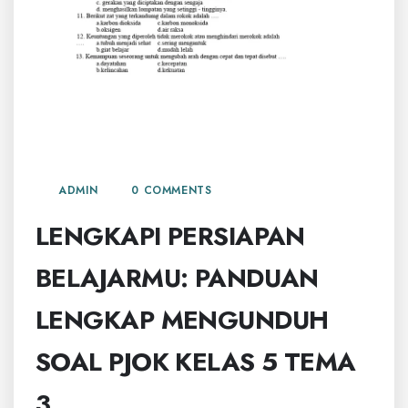
19 OKTOBER, 2025
0 COMMENTS
ADMIN
LENGKAPI PERSIAPAN
BELAJARMU: PANDUAN
LENGKAP MENGUNDUH
SOAL PJOK KELAS 5 TEMA
3