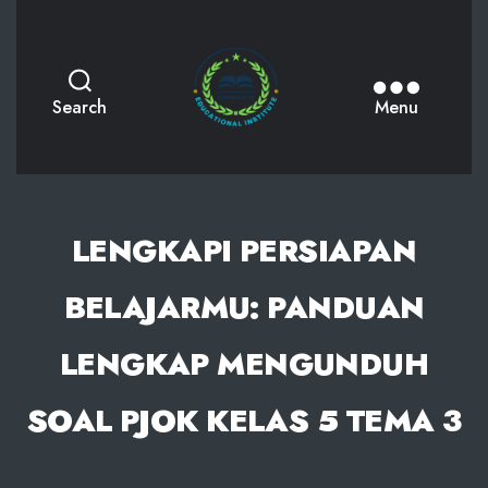
AKPHMN
Search
Menu
LENGKAPI PERSIAPAN
BELAJARMU: PANDUAN
LENGKAP MENGUNDUH
SOAL PJOK KELAS 5 TEMA 3