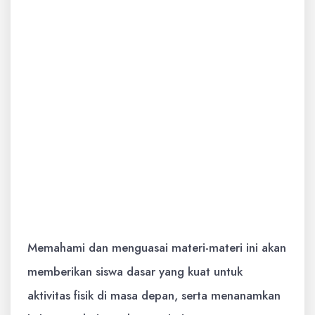
menghindari cedera, serta etika dalam
berolahraga.
Perilaku Hidup Sehat:
Terkadang, tema
ini juga menyentuh aspek yang lebih luas
tentang bagaimana olahraga
berkontribusi pada kesehatan mental dan
fisik secara keseluruhan, termasuk
pentingnya pola makan seimbang dan
istirahat yang cukup.
Memahami dan menguasai materi-materi ini akan
memberikan siswa dasar yang kuat untuk
aktivitas fisik di masa depan, serta menanamkan