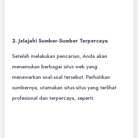
tertentu, Anda bisa menambahkannya,
misalnya "soal PJOK kelas 5 tema 3
2023/2024".
2. Jelajahi Sumber-Sumber Terpercaya
Setelah melakukan pencarian, Anda akan
menemukan berbagai situs web yang
menawarkan soal-soal tersebut. Perhatikan
sumbernya, utamakan situs-situs yang terlihat
profesional dan terpercaya, seperti:
Situs Web Pendidikan Resmi:
Beberapa
kementerian pendidikan atau dinas
pendidikan daerah terkadang