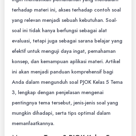
terhadap materi ini, akses terhadap contoh soal
yang relevan menjadi sebuah kebutuhan. Soal-
soal ini tidak hanya berfungsi sebagai alat
evaluasi, tetapi juga sebagai sarana belajar yang
efektif untuk menguji daya ingat, pemahaman
konsep, dan kemampuan aplikasi materi. Artikel
ini akan menjadi panduan komprehensif bagi
Anda dalam mengunduh soal PJOK Kelas 5 Tema
3, lengkap dengan penjelasan mengenai
pentingnya tema tersebut, jenis-jenis soal yang
mungkin dihadapi, serta tips optimal dalam
memanfaatkannya.