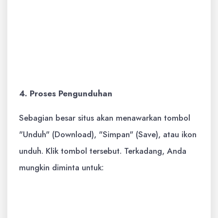
(misalnya Kurikulum 2013, Kurikulum
Merdeka), pastikan soalnya relevan.
Jenis Soal:
Apakah Anda mencari pilihan
ganda, uraian, atau campuran?
4. Proses Pengunduhan
Sebagian besar situs akan menawarkan tombol
"Unduh" (Download), "Simpan" (Save), atau ikon
unduh. Klik tombol tersebut. Terkadang, Anda
mungkin diminta untuk:
Mengisi formulir singkat:
Beberapa
situs meminta alamat email atau