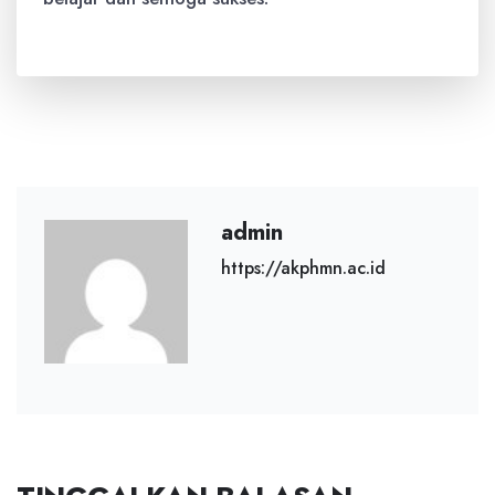
admin
https://akphmn.ac.id