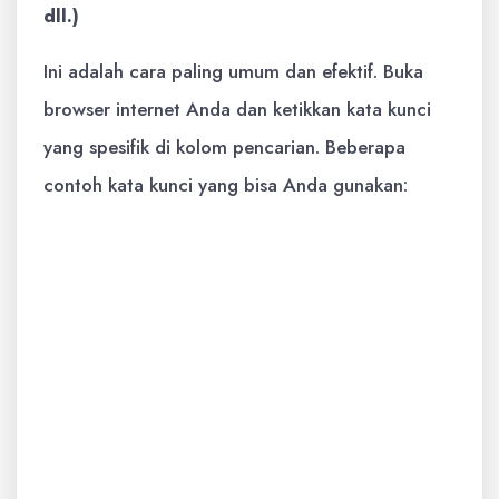
dll.)
Ini adalah cara paling umum dan efektif. Buka
browser internet Anda dan ketikkan kata kunci
yang spesifik di kolom pencarian. Beberapa
contoh kata kunci yang bisa Anda gunakan:
"Download soal PJOK kelas 5 tema 3"
"Contoh soal PJOK kelas 5 semester 1
tema 3" (jika Anda tahu semester berapa
tema tersebut masuk)
"Bank soal PJOK kelas 5 tema 3 kurikulum
2013" (atau kurikulum yang berlaku)
"Latihan soal PJOK kelas 5 tema 3 pdf"