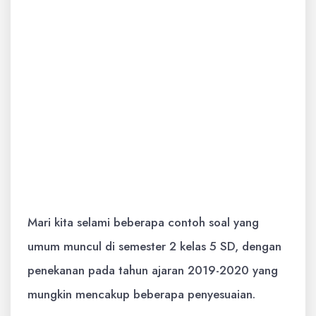
berlatih, semakin terbiasa siswa dengan
pola soal dan semakin cepat mereka
dapat menemukan jawabannya.
Mempersiapkan Diri Menghadapi
Ujian:
Evaluasi akhir semester adalah
momen penting. Latihan soal yang
komprehensif akan membuat siswa lebih
siap dan mengurangi kecemasan.
Mari kita selami beberapa contoh soal yang
umum muncul di semester 2 kelas 5 SD, dengan
penekanan pada tahun ajaran 2019-2020 yang
mungkin mencakup beberapa penyesuaian.