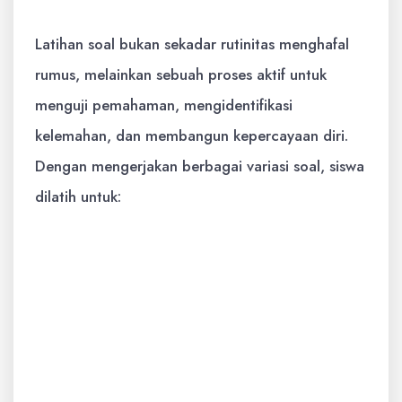
Latihan soal bukan sekadar rutinitas menghafal
rumus, melainkan sebuah proses aktif untuk
menguji pemahaman, mengidentifikasi
kelemahan, dan membangun kepercayaan diri.
Dengan mengerjakan berbagai variasi soal, siswa
dilatih untuk:
Memahami Konsep Secara Mendalam:
Soal yang berbeda akan memaksa siswa
untuk berpikir di luar kebiasaan dan
menerapkan konsep dari berbagai sudut
pandang.
Meningkatkan Keterampilan