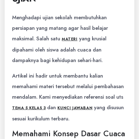
Menghadapi ujian sekolah membutuhkan
persiapan yang matang agar hasil belajar
maksimal. Salah satu
yang krusial
MATERI
dipahami oleh siswa adalah cuaca dan
dampaknya bagi kehidupan sehari-hari.
Artikel ini hadir untuk membantu kalian
memahami materi tersebut melalui pembahasan
mendalam. Kami menyediakan referensi soal uts
dan
yang disusun
TEMA 5 KELAS 3
KUNCI JAWABAN
sesuai kurikulum terbaru.
Memahami Konsep Dasar Cuaca