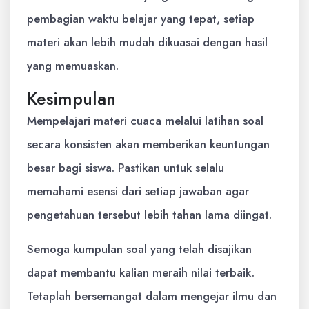
pembagian waktu belajar yang tepat, setiap
materi akan lebih mudah dikuasai dengan hasil
yang memuaskan.
Kesimpulan
Mempelajari materi cuaca melalui latihan soal
secara konsisten akan memberikan keuntungan
besar bagi siswa. Pastikan untuk selalu
memahami esensi dari setiap jawaban agar
pengetahuan tersebut lebih tahan lama diingat.
Semoga kumpulan soal yang telah disajikan
dapat membantu kalian meraih nilai terbaik.
Tetaplah bersemangat dalam mengejar ilmu dan