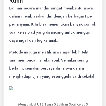
Rutin
Latihan secara mandiri sangat membantu siswa
dalam membiasakan diri dengan berbagai tipe
pertanyaan. Kita bisa menemukan banyak contoh
soal kelas 3 sd yang dirancang untuk menguji
daya ingat dan logika anak.
Metode ini juga melatih siswa agar lebih teliti
saat membaca instruksi soal. Semakin sering
berlatih, semakin percaya diri siswa dalam
menghadapi ujian yang sesungguhnya di sekolah.
Menyambut UTS Tema 5 Latihan Soal Kelas 3