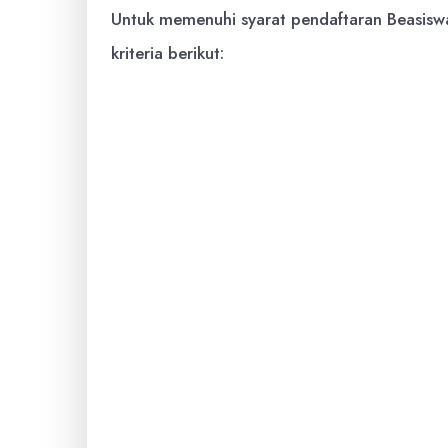
Untuk memenuhi syarat pendaftaran Beasisw
kriteria berikut:
Warga Negara Indonesia (WNI).
Terdaftar sebagai mahasiswa S1 (S
mitra Tanoto Foundation.
Daftar pe
resmi Tanoto Foundation.
Minimal telah menyelesaikan satu
Memiliki Indeks Prestasi Kumulatif
Aktif dalam kegiatan organisasi a
Memiliki kemampuan bahasa Inggri
TOEFL atau IELTS, jika ada).
Tidak sedang menerima beasiswa d
Bersedia mengikuti seluruh ran