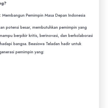
ng?
gan potensi besar, membutuhkan pemimpin yang
ampu berpikir kritis, berinovasi, dan berkolaborasi
hadapi bangsa. Beasiswa Teladan hadir untuk
generasi pemimpin yang:
wab, dan menjunjung tinggi etika dalam setiap
haman yang luas tentang isu-isu global dan mampu
.
nformasi secara objektif, mengidentifikasi
tif.