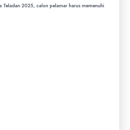
a Teladan 2025, calon pelamar harus memenuhi
arjana) reguler di salah satu perguruan tinggi
rguruan tinggi mitra dapat dilihat di situs web
 semester perkuliahan.
 (IPK) minimal 3.00.
tau kegiatan sosial kemasyarakatan.
s yang baik (dibuktikan dengan sertifikat
ari pihak lain.
gkaian program pengembangan kepemimpinan