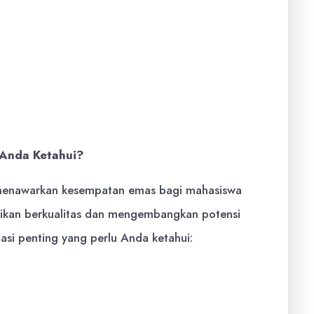
nspirasi, memotivasi, dan memimpin orang lain
 kuat untuk berkontribusi bagi kemajuan bangsa
 Anda Ketahui?
menawarkan kesempatan emas bagi mahasiswa
idikan berkualitas dan mengembangkan potensi
asi penting yang perlu Anda ketahui:
siswa berprestasi dari keluarga dengan