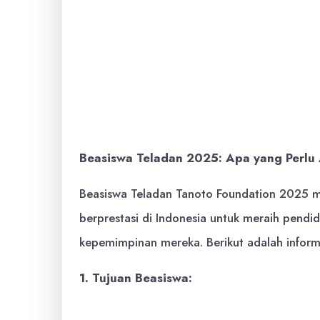
Berjiwa Kepemimpinan:
Mampu mengi
untuk mencapai tujuan bersama.
Berdedikasi:
Memiliki komitmen yang
dan negara.
Beasiswa Teladan 2025: Apa yang Perlu
Beasiswa Teladan Tanoto Foundation 2025 
berprestasi di Indonesia untuk meraih pend
kepemimpinan mereka. Berikut adalah inform
1. Tujuan Beasiswa:
Mengidentifikasi dan mendukung maha