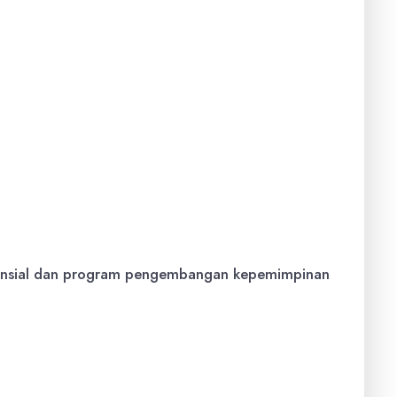
anusia Indonesia melalui pendidikan dan
berintegritas, berwawasan global, dan mampu
nansial dan program pengembangan kepemimpinan
h selama masa studi (maksimal 8 semester untuk