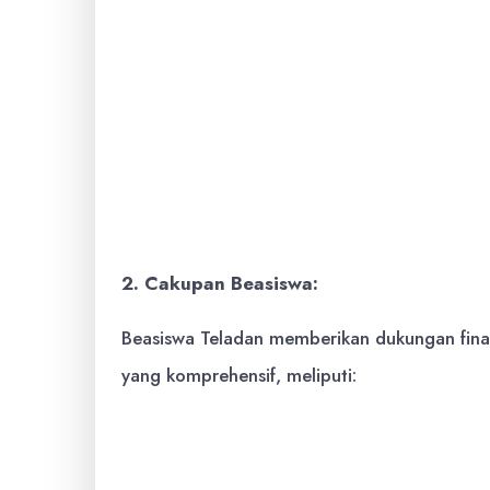
keterbatasan ekonomi.
Meningkatkan kualitas sumber daya m
pengembangan kepemimpinan.
Membentuk generasi pemimpin yang 
berkontribusi bagi kemajuan bangsa.
2. Cakupan Beasiswa:
Beasiswa Teladan memberikan dukungan fi
yang komprehensif, meliputi:
Biaya Pendidikan:
Biaya kuliah penu
program Sarjana).