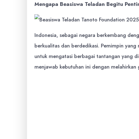
Mengapa Beasiswa Teladan Begitu Penti
Indonesia, sebagai negara berkembang den
berkualitas dan berdedikasi. Pemimpin yang m
untuk mengatasi berbagai tantangan yang di
menjawab kebutuhan ini dengan melahirkan 
Berintegritas:
Jujur, bertanggung ja
tindakan.
Berwawasan Global:
Memiliki pema
beradaptasi dengan perubahan dunia
Berpikir Kritis:
Mampu menganalisis i
masalah, dan mencari solusi yang efek