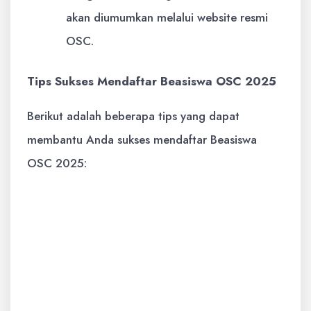
akan diumumkan melalui website resmi
OSC.
Tips Sukses Mendaftar Beasiswa OSC 2025
Berikut adalah beberapa tips yang dapat
membantu Anda sukses mendaftar Beasiswa
OSC 2025:
Persiapkan Diri Sejak Dini:
Mulailah
mempersiapkan diri sejak dini dengan
meningkatkan prestasi akademik,
mengembangkan keterampilan, dan
mencari pengalaman yang relevan.