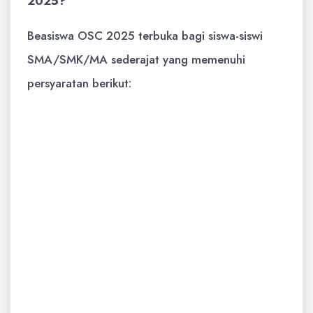
2025?
Beasiswa OSC 2025 terbuka bagi siswa-siswi
SMA/SMK/MA sederajat yang memenuhi
persyaratan berikut:
Warga Negara Indonesia (WNI)
Siswa kelas XII atau lulusan
SMA/SMK/MA sederajat maksimal 2
tahun terakhir
Memiliki nilai rapor yang baik
Memiliki prestasi akademik dan non-
akademik yang relevan
Memiliki motivasi tinggi untuk
melanjutkan pendidikan tinggi