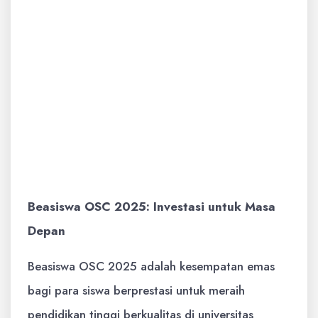
menjawabnya dengan percaya diri.
Berikan yang Terbaik:
Berikan yang
terbaik dalam setiap tahapan seleksi.
Tunjukkan potensi akademik, motivasi
tinggi, dan kemampuan Anda untuk
beradaptasi dengan lingkungan akademik
yang baru.
Beasiswa OSC 2025: Investasi untuk Masa
Depan
Beasiswa OSC 2025 adalah kesempatan emas
bagi para siswa berprestasi untuk meraih
pendidikan tinggi berkualitas di universitas