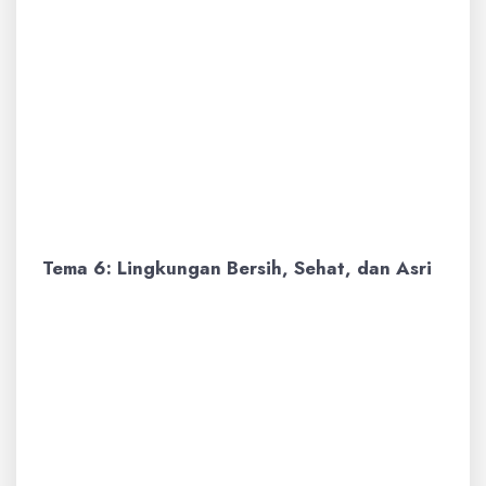
Soal Benar/Salah:
Dulu, aku tidak pernah
menangis. (Salah)
Soal Isian Singkat:
Dulu, aku sering bermain
bersama ____ (teman).
Tema 6: Lingkungan Bersih, Sehat, dan Asri
Subtema 1: Lingkungan Rumahku
Soal Menjodohkan:
(A) Sapu -> (1)
Membersihkan lantai