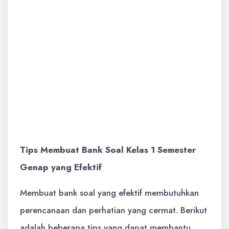
siswa untuk melakukan aktivitas atau
demonstrasi tertentu untuk menunjukkan
pemahaman mereka terhadap materi
pelajaran. Soal ini cocok untuk menguji
keterampilan siswa dalam menerapkan
pengetahuan dan keterampilan secara
langsung.
Tips Membuat Bank Soal Kelas 1 Semester
Genap yang Efektif
Membuat bank soal yang efektif membutuhkan
perencanaan dan perhatian yang cermat. Berikut
adalah beberapa tips yang dapat membantu