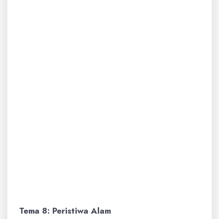
Subtema 1: Benda Hidup dan Tak
Hidup di Sekitarku
Soal Gambar:
(Menunjukkan gambar
kucing) Apakah ini benda
hidup atau benda tak hidup?
(Benda Hidup)
Soal Praktik:
Tunjukkan bagaimana cara
menyiram tanaman yang
benar!
Tema 8: Peristiwa Alam