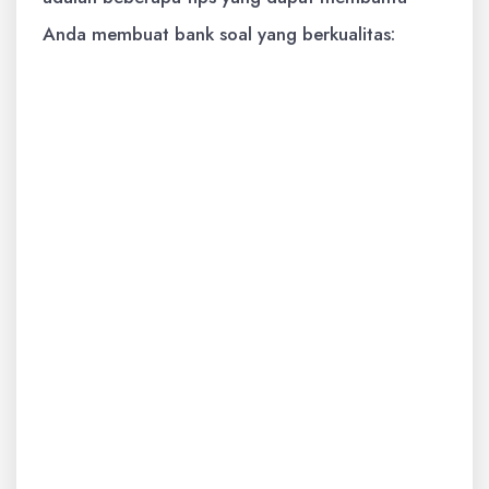
Anda membuat bank soal yang berkualitas:
Sesuaikan dengan Kurikulum:
Pastikan
bahwa soal-soal dalam bank soal sesuai
dengan kurikulum yang berlaku, yaitu
Kurikulum 2013. Perhatikan kompetensi
dasar (KD) dan indikator pencapaian
kompetensi (IPK) yang relevan dengan
materi semester genap.
Variasi Tingkat Kesulitan:
Bank soal
sebaiknya mencakup soal-soal dengan
tingkat kesulitan yang bervariasi, mulai
dari soal yang mudah hingga soal yang