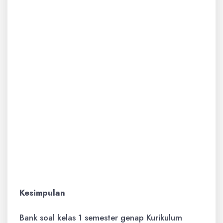
Subtema 1: Peristiwa Siang dan Malam
Soal Pilihan Ganda:
Pada siang hari, kita melihat
(a) bintang (b) matahari (c)
bulan. Jawabannya adalah
(b).
Soal Benar/Salah:
Malam hari adalah waktu
untuk bermain. (Salah)
Kesimpulan
Bank soal kelas 1 semester genap Kurikulum