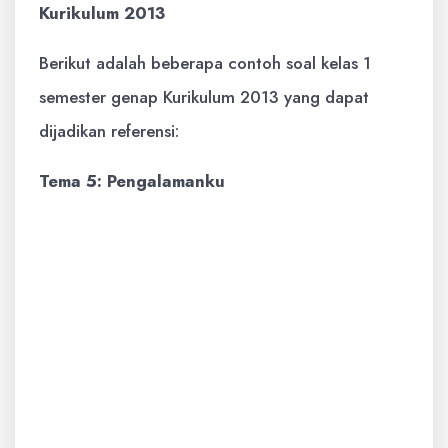
Kurikulum 2013
Berikut adalah beberapa contoh soal kelas 1
semester genap Kurikulum 2013 yang dapat
dijadikan referensi:
Tema 5: Pengalamanku
Subtema 1: Pengalaman Masa Kecil
Soal Pilihan Ganda:
Dulu, aku suka bermain (a)
bola (b) layang-layang (c)
masak-masakan. Jawabannya
adalah (a).