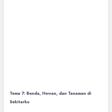
(B) Kain Lap -> (2)
Membersihkan meja
(C) Ember -> (3) Tempat air
Soal Cerita:
Ibu menyuruhmu
membersihkan halaman
rumah. Apa yang akan kamu
lakukan? (Jawaban: Menyapu
halaman, membuang
sampah pada tempatnya)
Tema 7: Benda, Hewan, dan Tanaman di
Sekitarku