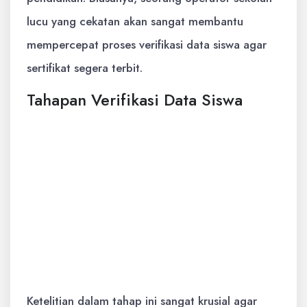
lucu yang cekatan akan sangat membantu
mempercepat proses verifikasi data siswa agar
sertifikat segera terbit.
Tahapan Verifikasi Data Siswa
Sekolah menerima Daftar Kolektif Hasil
TKA dari Kemendikdasmen.
Pihak sekolah melakukan validasi biodata
untuk memastikan tidak ada kesalahan
penulisan nama.
Pemeriksaan akurasi data mencakup
tempat serta tanggal lahir peserta didik.
Ketelitian dalam tahap ini sangat krusial agar