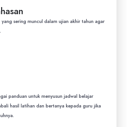
ahasan
 yang sering muncul dalam ujian akhir tahun agar
.
ah
tib
d SAW
agai panduan untuk menyusun jadwal belajar
bali hasil latihan dan bertanya kepada guru jika
uhnya.