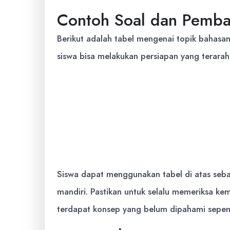
Contoh Soal dan Pemb
Berikut adalah tabel mengenai topik bahasan
siswa bisa melakukan persiapan yang terarah
Topik Bahasan
Materi Utama
Akidah
Iman kepada kitab-kitab All
Ibadah
Ketentuan salat sunnah rawa
Akhlak
Penerapan kalimat tayyibah
Sejarah
Kehidupan Nabi Muhamma
Siswa dapat menggunakan tabel di atas seb
mandiri. Pastikan untuk selalu memeriksa kem
terdapat konsep yang belum dipahami sepen