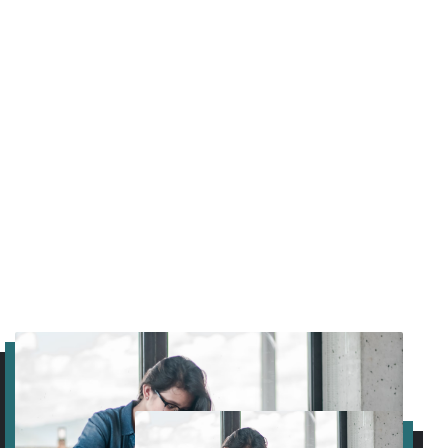
DAN KESEHATAN
HM NUSANTARA
AKPHMN menjadi pusat pengembangan
tenaga kesehatan profesional melalui
pendekatan teori dan praktik yang
seimbang.
INFORMASI