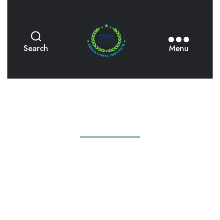
AKPHMN
Search
Menu
WELCOME
AKPHMN:
AKADEMI
KEPERAWATAN